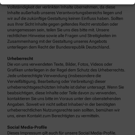
keine Gewähr für die fortwährende Aktualität, Richtigkeit und
Vollständigkeit der verlinkten Inhalte übernehmen, da diese
Inhalte außerhalb unseres Verantwortungsbereichs liegen und
wir auf die zukünftige Gestaltung keinen Einfluss haben. Sollten
aus Ihrer Sicht Inhalte gegen geltendes Recht verstoßen oder
unangemessen sein, teilen Sie uns dies bitte mit. Unsere
rechtlichen Hinweise sowie alle Fragen und Streitigkeiten im
Zusammenhang mit der Gestaltung unseres Angebots
unterliegen dem Recht der Bundesrepublik Deutschland.
Urheberrecht
Die von uns verwendeten Texte, Bilder, Fotos, Videos oder
Grafiken unterliegen in der Regel dem Schutz des Urheberrechts.
Jede unberechtigte Verwendung (insbesondere die
Vervielfältigung, Bearbeitung oder Verbreitung) dieser
urheberrechtsgeschützten Inhalte ist daher untersagt. Wenn Sie
beabsichtigen, diese Inhalte oder Teile davon zu verwenden,
kontaktieren Sie uns bitte im Voraus unter den obenstehenden
Angaben. Soweit wir nicht selbst Inhaber/-in der benötigten
urheberrechtlichen Nutzungsrechte sein sollten, bemühen wir
uns, einen Kontakt zum Berechtigten zu vermitteln.
Social Media-Profile
Dieses Impressum gilt auch für unsere Social Media-Profile.