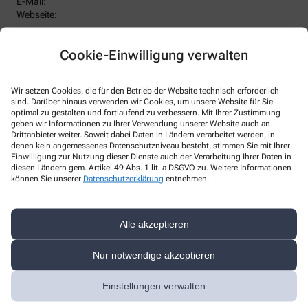
E-Mail:
Webseite:
Datenschutzbeauftragter
:
Den/Die betriebliche/-n Datenschutzbeauftragte/-n unserer
Cookie-Einwilligung verwalten
Apotheke können Sie hier erreichen:
Malo + Partner - Unternehmensberater
Topsweg 45, 41366 Schwalmtal
Wir setzen Cookies, die für den Betrieb der Website technisch erforderlich
sind. Darüber hinaus verwenden wir Cookies, um unsere Website für Sie
Telefon
:
optimal zu gestalten und fortlaufend zu verbessern. Mit Ihrer Zustimmung
Fax
:
geben wir Informationen zu Ihrer Verwendung unserer Website auch an
Email
:
Drittanbieter weiter. Soweit dabei Daten in Ländern verarbeitet werden, in
Website
:
denen kein angemessenes Datenschutzniveau besteht, stimmen Sie mit Ihrer
Einwilligung zur Nutzung dieser Dienste auch der Verarbeitung Ihrer Daten in
Weitere Hinweise
diesen Ländern gem. Artikel 49 Abs. 1 lit. a DSGVO zu. Weitere Informationen
können Sie unserer
Datenschutzerklärung
entnehmen.
Streitschlichtung
Wir sind weder verpflichtet noch bereit, an einem
Streitbeilegungsverfahren vor einer Verbraucherschlichtungsstelle
Alle akzeptieren
teilzunehmen.
Nur notwendige akzeptieren
Haftung
Wir sind für unsere Inhalte verantwortlich. Alle Inhalte werden mit
der gebotenen Sorgfalt und nach bestem Wissen erstellt. Soweit
Einstellungen verwalten
wir mittels Links auf Internetseiten Dritter verweisen, können wir